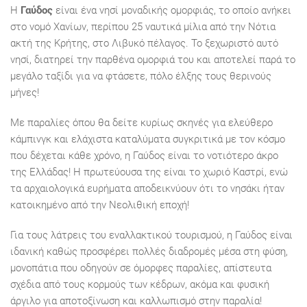
Η
Γαύδος
είναι ένα νησί μοναδικής ομορφιάς, το οποίο ανήκει
στο νομό Χανίων, περίπου 25 ναυτικά μίλια από την Νότια
ακτή της Κρήτης, στο Λιβυκό πέλαγος. Το ξεχωριστό αυτό
νησί, διατηρεί την παρθένα ομορφιά του και αποτελεί παρά το
μεγάλο ταξίδι για να φτάσετε, πόλο έλξης τους θερινούς
μήνες!
Με παραλίες όπου θα δείτε κυρίως σκηνές για ελεύθερο
κάμπινγκ και ελάχιστα καταλύματα συγκριτικά με τον κόσμο
που δέχεται κάθε χρόνο, η Γαύδος είναι το νοτιότερο άκρο
της Ελλάδας! Η πρωτεύουσα της είναι το χωριό Καστρί, ενώ
τα αρχαιολογικά ευρήματα αποδεικνύουν ότι το νησάκι ήταν
κατοικημένο από την Νεολιθική εποχή!
Για τους λάτρεις του εναλλακτικού τουρισμού, η Γαύδος είναι
ιδανική καθώς προσφέρει πολλές διαδρομές μέσα στη φύση,
μονοπάτια που οδηγούν σε όμορφες παραλίες, απίστευτα
σχέδια από τους κορμούς των κέδρων, ακόμα και φυσική
άργιλο για αποτοξίνωση και καλλωπισμό στην παραλία!